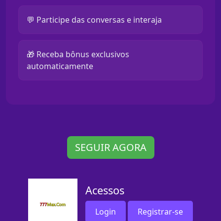
💬 Participe das conversas e interaja
🎁 Receba bônus exclusivos
automaticamente
SEGUIR AGORA
Acessos
Login
Registrar-se