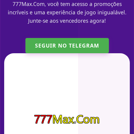
777Max.Com, você tem acesso a promoções
incríveis e uma experiência de jogo inigualável.
Junte-se aos vencedores agora!
SEGUIR NO TELEGRAM