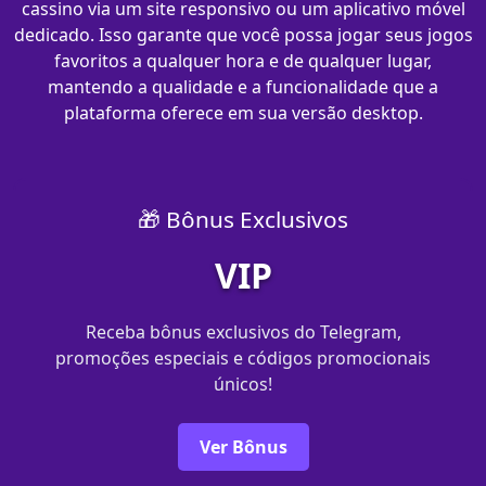
cassino via um site responsivo ou um aplicativo móvel
dedicado. Isso garante que você possa jogar seus jogos
favoritos a qualquer hora e de qualquer lugar,
mantendo a qualidade e a funcionalidade que a
plataforma oferece em sua versão desktop.
🎁 Bônus Exclusivos
VIP
Receba bônus exclusivos do Telegram,
promoções especiais e códigos promocionais
únicos!
Ver Bônus