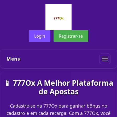
Login
Registrar-se
Menu
📱 777Ox A Melhor Plataforma
de Apostas
Cadastre-se na 777Ox para ganhar bônus no
cadastro e em cada recarga. Com a 777Ox, você