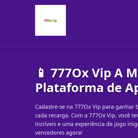
📱 777Ox Vip A M
Plataforma de A
Cadastre-se na 777Ox Vip para ganhar 
cada recarga. Com a 777Ox Vip, você t
incríveis e uma experiência de jogo inig
vencedores agora!