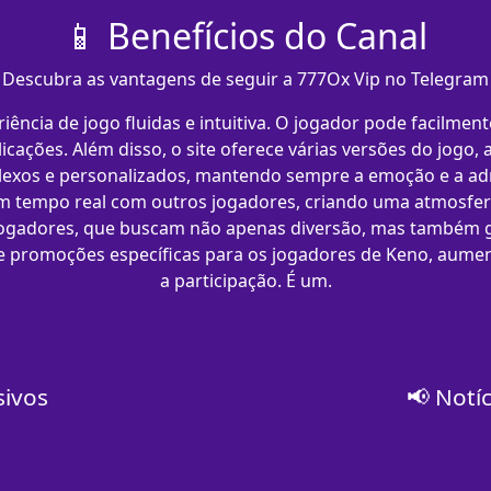
📱 Benefícios do Canal
Descubra as vantagens de seguir a 777Ox Vip no Telegram
ncia de jogo fluidas e intuitiva. O jogador pode facilmente
ações. Além disso, o site oferece várias versões do jogo, 
lexos e personalizados, mantendo sempre a emoção e a adre
em tempo real com outros jogadores, criando uma atmosfer
ogadores, que buscam não apenas diversão, mas também g
e promoções específicas para os jogadores de Keno, aumen
a participação. É um.
sivos
📢 Notí