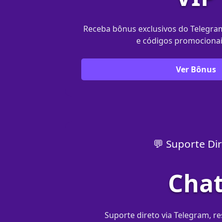
Receba bônus exclusivos do Telegra
e códigos promocionai
Ver Bônus
💬 Suporte Di
Cha
Suporte direto via Telegram, r