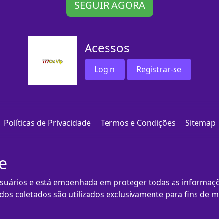
SEGUIR AGORA
Acessos
Login
Registrar-se
Políticas de Privacidade
Termos e Condições
Sitemap
de
 usuários e está empenhada em proteger todas as informaç
os coletados são utilizados exclusivamente para fins de m