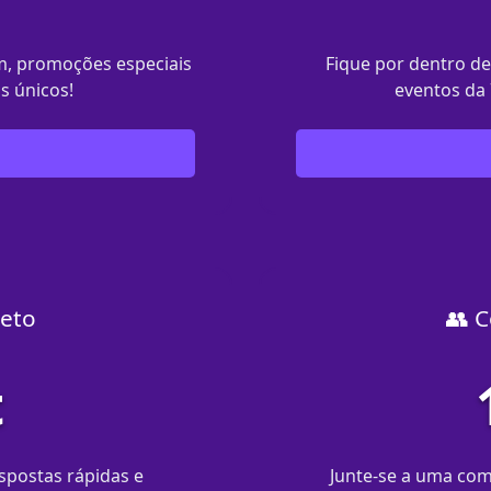
m, promoções especiais
Fique por dentro d
s únicos!
eventos da
reto
👥 
t
espostas rápidas e
Junte-se a uma com