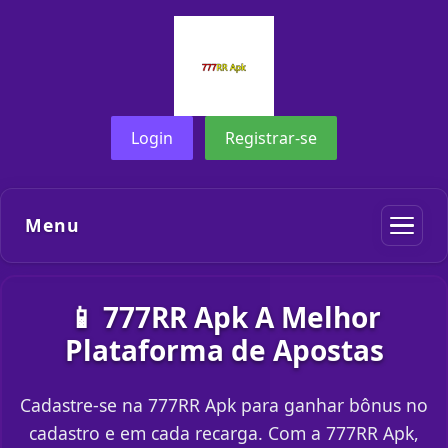
Login
Registrar-se
Menu
📱 777RR Apk A Melhor
Plataforma de Apostas
Cadastre-se na 777RR Apk para ganhar bônus no
cadastro e em cada recarga. Com a 777RR Apk,