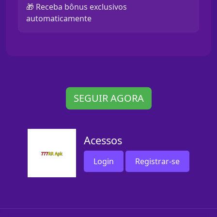
🎁 Receba bônus exclusivos
automaticamente
SEGUIR AGORA
Acessos
Login
Registrar-se