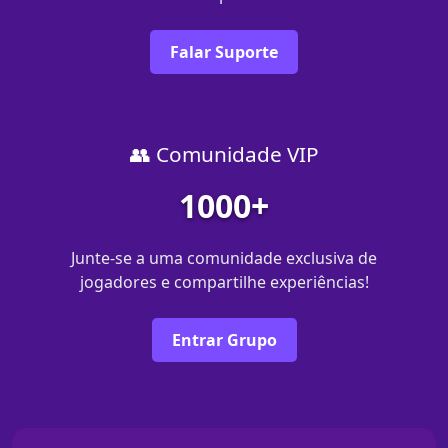
Falar Suporte
👥 Comunidade VIP
1000+
Junte-se a uma comunidade exclusiva de
jogadores e compartilhe experiências!
Entrar Grupo