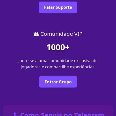
Falar Suporte
👥 Comunidade VIP
1000+
Junte-se a uma comunidade exclusiva de
jogadores e compartilhe experiências!
Entrar Grupo
📱 Como Seguir no Telegram