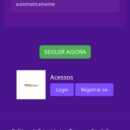
automaticamente
SEGUIR AGORA
Acessos
Login
Registrar-se