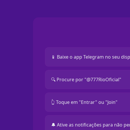
📱 Baixe o app Telegram no seu disp
🔍 Procure por "@777RioOficial"
👆 Toque em "Entrar" ou "Join"
🔔 Ative as notificações para não p