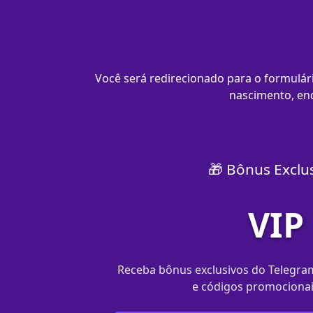
Você será redirecionado para o formulár
nascimento, end
🎁 Bônus Exclu
VIP
Receba bônus exclusivos do Telegra
e códigos promocionai