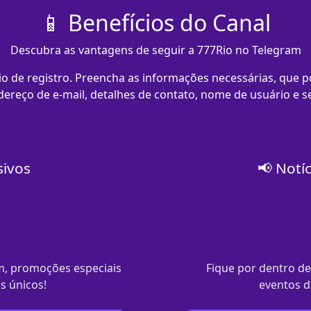
📱 Benefícios do Canal
Descubra as vantagens de seguir a 777Rio no Telegram
io de registro. Preencha as informações necessárias, que 
ereço de e-mail, detalhes de contato, nome de usuário e s
sivos
📢 Notí
m, promoções especiais
Fique por dentro d
s únicos!
eventos d