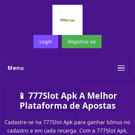
Login
Registrar-se
Menu
📱 777Slot Apk A Melhor
Plataforma de Apostas
Cadastre-se na 777Slot Apk para ganhar bônus no
cadastro e em cada recarga. Com a 777Slot Apk,