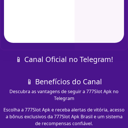
📱 Canal Oficial no Telegram!
📱 Benefícios do Canal
Descubra as vantagens de seguir a 777Slot Apk no
Telegram
Escolha a 777Slot Apk e receba alertas de vitória, acesso
a bônus exclusivos da 777Slot Apk Brasil e um sistema
de recompensas confiável.