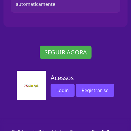
automaticamente
SEGUIR AGORA
Acessos
Login
Registrar-se