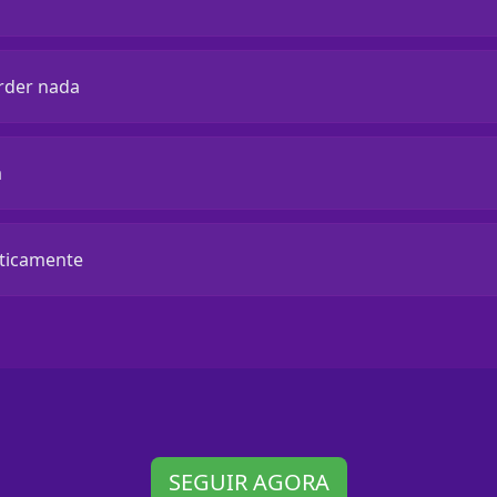
erder nada
a
aticamente
SEGUIR AGORA