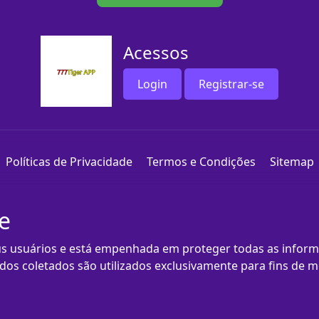
Acessos
Login
Registrar-se
Políticas de Privacidade
Termos e Condições
Sitemap
de
eus usuários e está empenhada em proteger todas as infor
os coletados são utilizados exclusivamente para fins de m