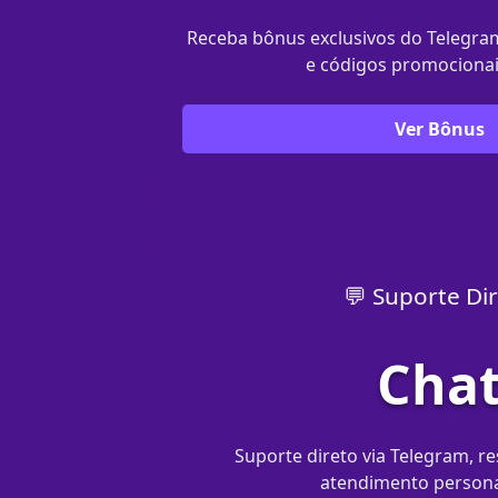
Receba bônus exclusivos do Telegra
e códigos promocionai
Ver Bônus
💬 Suporte Di
Cha
Suporte direto via Telegram, r
atendimento persona