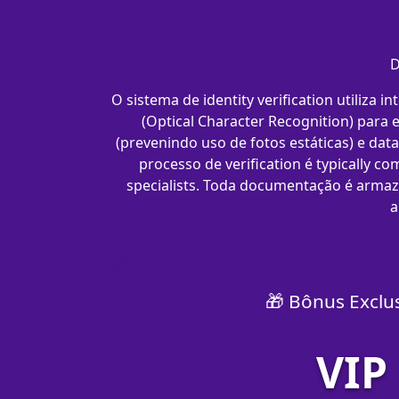
D
O sistema de identity verification utiliz
(Optical Character Recognition) para 
(prevenindo uso de fotos estáticas) e dat
processo de verification é typically
specialists. Toda documentação é arma
a
🎁 Bônus Exclu
VIP