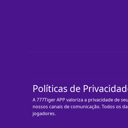
Políticas de Privacida
A 777Tiger APP valoriza a privacidade de s
nossos canais de comunicação. Todos os dad
jogadores.