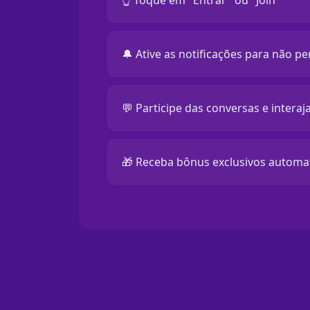
👆 Toque em "Entrar" ou "Join"
🔔 Ative as notificações para não p
💬 Participe das conversas e interaj
🎁 Receba bônus exclusivos autom