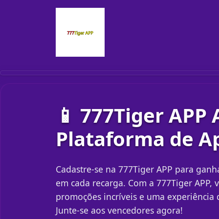
📱 777Tiger APP 
Plataforma de A
Cadastre-se na 777Tiger APP para ganh
em cada recarga. Com a 777Tiger APP, 
promoções incríveis e uma experiência d
Junte-se aos vencedores agora!