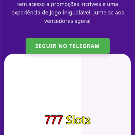
tem acesso a promoções incríveis e uma
experiência de jogo inigualável. Junte-se aos
vencedores agora!
SEGUIR NO TELEGRAM