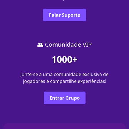
Falar Suporte
👥 Comunidade VIP
1000+
Junte-se a uma comunidade exclusiva de
jogadores e compartilhe experiências!
Entrar Grupo