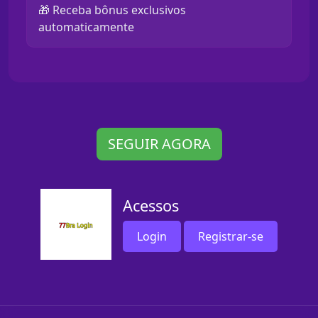
🎁 Receba bônus exclusivos
automaticamente
SEGUIR AGORA
Acessos
Login
Registrar-se