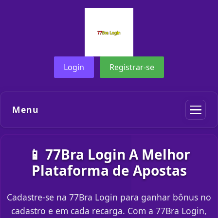
Login
Registrar-se
Menu
📱 77Bra Login A Melhor
Plataforma de Apostas
Cadastre-se na 77Bra Login para ganhar bônus no
cadastro e em cada recarga. Com a 77Bra Login,