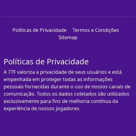
Políticas de Privacidade
Termos e Condições
Sitemap
Políticas de Privacidade
A 77F valoriza a privacidade de seus usuários e está
empenhada em proteger todas as informações
pessoais fornecidas durante o uso de nossos canais de
comunicação. Todos os dados coletados são utilizados
exclusivamente para fins de melhoria contínua da
experiência de nossos jogadores.