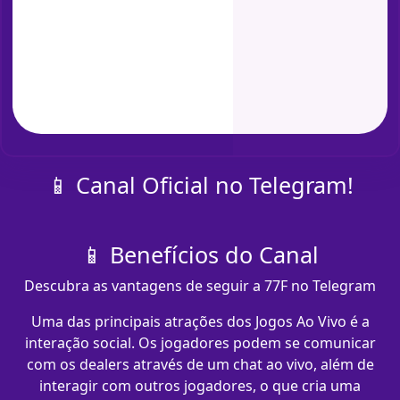
📱 Canal Oficial no Telegram!
📱 Benefícios do Canal
Descubra as vantagens de seguir a 77F no Telegram
Uma das principais atrações dos Jogos Ao Vivo é a
interação social. Os jogadores podem se comunicar
com os dealers através de um chat ao vivo, além de
interagir com outros jogadores, o que cria uma