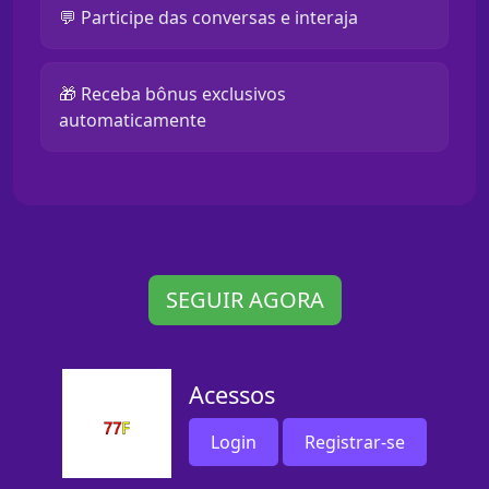
💬 Participe das conversas e interaja
🎁 Receba bônus exclusivos
automaticamente
SEGUIR AGORA
Acessos
Login
Registrar-se