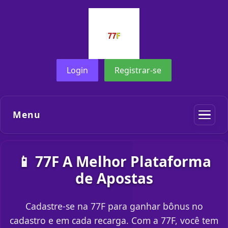
Login
Registrar-se
Menu
📱 77F A Melhor Plataforma
de Apostas
Cadastre-se na 77F para ganhar bônus no
cadastro e em cada recarga. Com a 77F, você tem