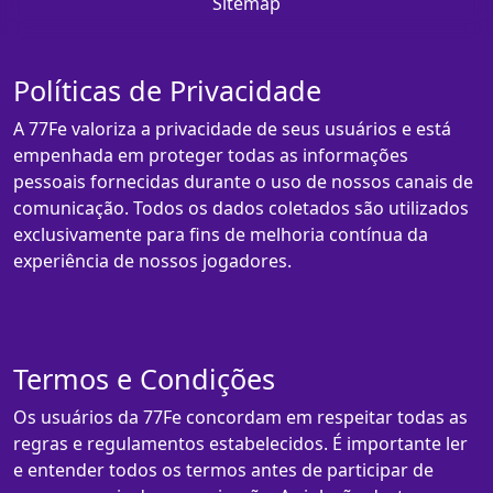
Sitemap
Políticas de Privacidade
A 77Fe valoriza a privacidade de seus usuários e está
empenhada em proteger todas as informações
pessoais fornecidas durante o uso de nossos canais de
comunicação. Todos os dados coletados são utilizados
exclusivamente para fins de melhoria contínua da
experiência de nossos jogadores.
Termos e Condições
Os usuários da 77Fe concordam em respeitar todas as
regras e regulamentos estabelecidos. É importante ler
e entender todos os termos antes de participar de