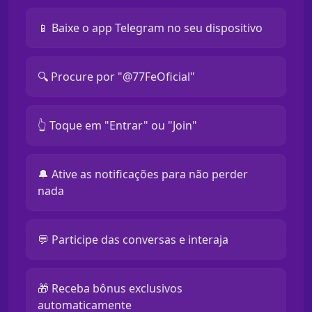
📱 Baixe o app Telegram no seu dispositivo
🔍 Procure por "@77FeOficial"
👆 Toque em "Entrar" ou "Join"
🔔 Ative as notificações para não perder
nada
💬 Participe das conversas e interaja
🎁 Receba bônus exclusivos
automaticamente