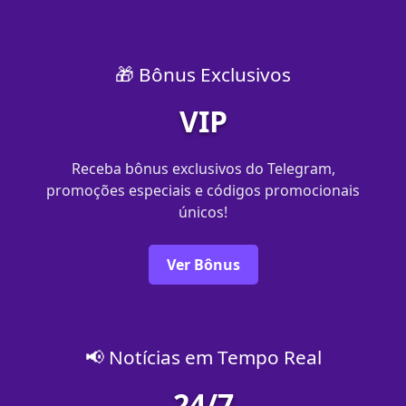
🎁 Bônus Exclusivos
VIP
Receba bônus exclusivos do Telegram,
promoções especiais e códigos promocionais
únicos!
Ver Bônus
📢 Notícias em Tempo Real
24/7