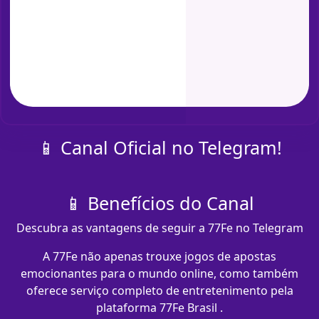
📱 Canal Oficial no Telegram!
📱 Benefícios do Canal
Descubra as vantagens de seguir a 77Fe no Telegram
A 77Fe não apenas trouxe jogos de apostas
emocionantes para o mundo online, como também
oferece serviço completo de entretenimento pela
plataforma 77Fe Brasil .