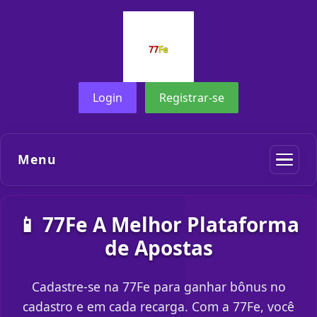
Login
Registrar-se
Menu
📱 77Fe A Melhor Plataforma
de Apostas
Cadastre-se na 77Fe para ganhar bônus no
cadastro e em cada recarga. Com a 77Fe, você