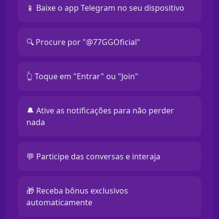
📱 Baixe o app Telegram no seu dispositivo
🔍 Procure por "@77GGOficial"
👆 Toque em "Entrar" ou "Join"
🔔 Ative as notificações para não perder
nada
💬 Participe das conversas e interaja
🎁 Receba bônus exclusivos
automaticamente