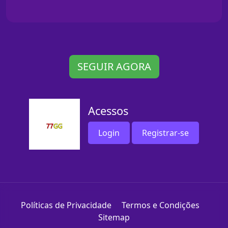
SEGUIR AGORA
Acessos
Login
Registrar-se
Políticas de Privacidade
Termos e Condições
Sitemap