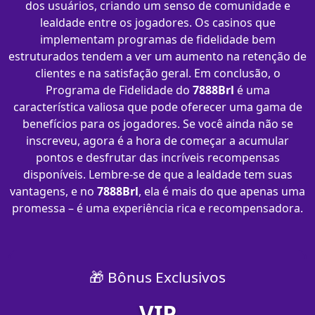
dos usuários, criando um senso de comunidade e
lealdade entre os jogadores. Os casinos que
implementam programas de fidelidade bem
estruturados tendem a ver um aumento na retenção de
clientes e na satisfação geral. Em conclusão, o
Programa de Fidelidade do
7888Brl
é uma
característica valiosa que pode oferecer uma gama de
benefícios para os jogadores. Se você ainda não se
inscreveu, agora é a hora de começar a acumular
pontos e desfrutar das incríveis recompensas
disponíveis. Lembre-se de que a lealdade tem suas
vantagens, e no
7888Brl
, ela é mais do que apenas uma
promessa – é uma experiência rica e recompensadora.
🎁 Bônus Exclusivos
VIP