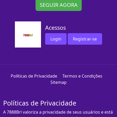
SEGUIR AGORA
Acessos
Login
Registrar-se
Políticas de Privacidade
Termos e Condições
Sitemap
Políticas de Privacidade
A 7888Brl valoriza a privacidade de seus usuários e está