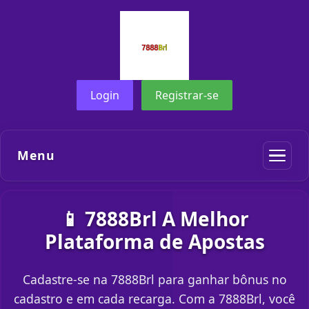
Login
Registrar-se
Menu
📱 7888Brl A Melhor
Plataforma de Apostas
Cadastre-se na 7888Brl para ganhar bônus no
cadastro e em cada recarga. Com a 7888Brl, você