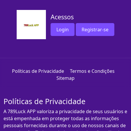
Acessos
Login
Registrar-se
Políticas de Privacidade
Termos e Condições
Sitemap
Políticas de Privacidade
A 789Luck APP valoriza a privacidade de seus usuários e
está empenhada em proteger todas as informações
pessoais fornecidas durante o uso de nossos canais de