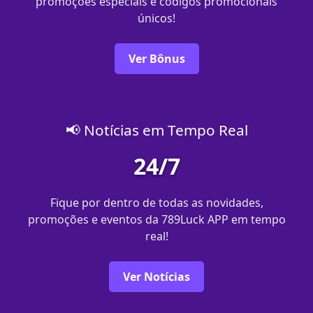
promoções especiais e códigos promocionais
únicos!
Ver Bônus
📢 Notícias em Tempo Real
24/7
Fique por dentro de todas as novidades,
promoções e eventos da 789Luck APP em tempo
real!
Ver Notícias