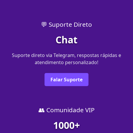
💬 Suporte Direto
Chat
Suporte direto via Telegram, respostas rápidas e
atendimento personalizado!
Falar Suporte
👥 Comunidade VIP
1000+