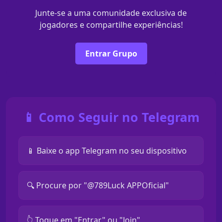
Junte-se a uma comunidade exclusiva de
jogadores e compartilhe experiências!
Entrar Grupo
📱 Como Seguir no Telegram
📱 Baixe o app Telegram no seu dispositivo
🔍 Procure por "@789Luck APPOficial"
👆 Toque em "Entrar" ou "Join"