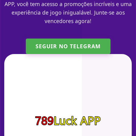
APP, você tem acesso a promoções incríveis e uma
experiência de jogo inigualável. Junte-se aos
vencedores agora!
SEGUIR NO TELEGRAM