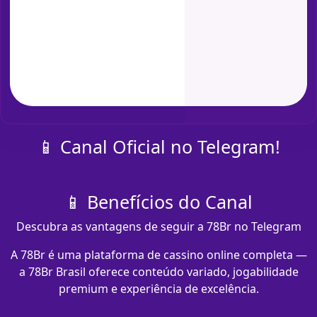
📱 Canal Oficial no Telegram!
📱 Benefícios do Canal
Descubra as vantagens de seguir a 78Br no Telegram
A 78Br é uma plataforma de cassino online completa —
a 78Br Brasil oferece conteúdo variado, jogabilidade
premium e experiência de excelência.