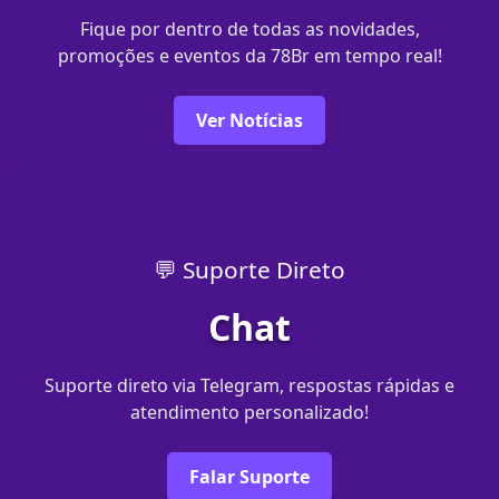
Fique por dentro de todas as novidades,
promoções e eventos da 78Br em tempo real!
Ver Notícias
💬 Suporte Direto
Chat
Suporte direto via Telegram, respostas rápidas e
atendimento personalizado!
Falar Suporte