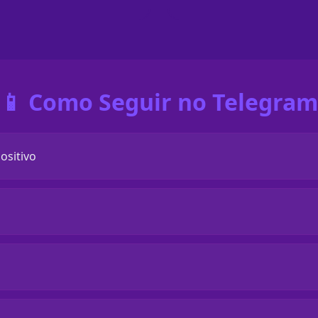
📱 Como Seguir no Telegram
ositivo