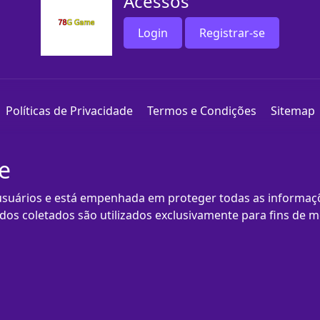
Acessos
Login
Registrar-se
Políticas de Privacidade
Termos e Condições
Sitemap
de
 usuários e está empenhada em proteger todas as informaç
os coletados são utilizados exclusivamente para fins de m