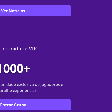
Ver Notícias
Comunidade VIP
1000+
unidade exclusiva de jogadores e
rtilhe experiências!
Entrar Grupo