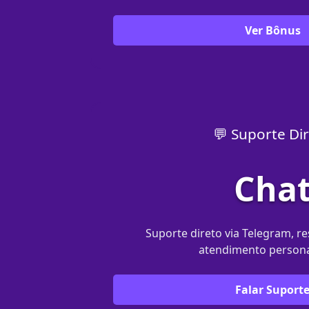
Ver Bônus
💬 Suporte Di
Cha
Suporte direto via Telegram, r
atendimento persona
Falar Suport