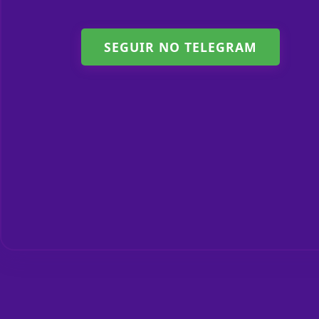
SEGUIR NO TELEGRAM