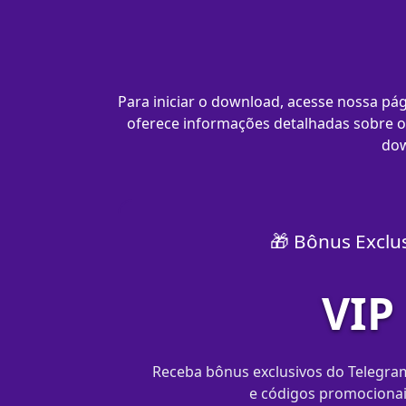
Para iniciar o download, acesse nossa pág
oferece informações detalhadas sobre o c
dow
🎁 Bônus Exclu
VIP
Receba bônus exclusivos do Telegra
e códigos promocionai