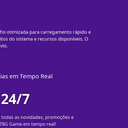
a foi otimizada para carregamento rápido e
itos do sistema e recursos disponíveis. O
vio.
cias em Tempo Real
24/7
e todas as novidades, promoções e
 78G Game em tempo real!