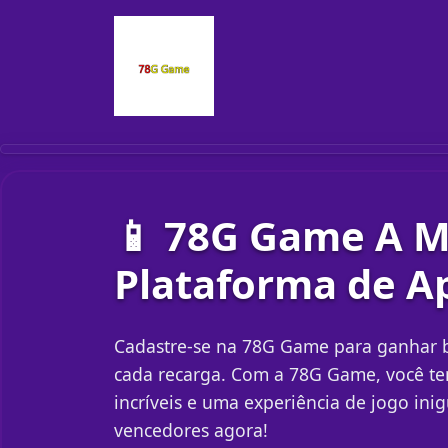
📱 78G Game A M
Plataforma de A
Cadastre-se na 78G Game para ganhar 
cada recarga. Com a 78G Game, você t
incríveis e uma experiência de jogo inig
vencedores agora!