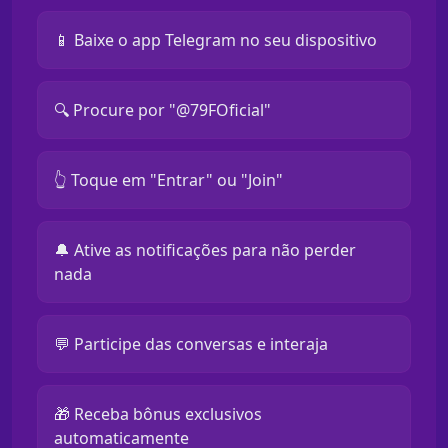
📱 Baixe o app Telegram no seu dispositivo
🔍 Procure por "@79FOficial"
👆 Toque em "Entrar" ou "Join"
🔔 Ative as notificações para não perder
nada
💬 Participe das conversas e interaja
🎁 Receba bônus exclusivos
automaticamente