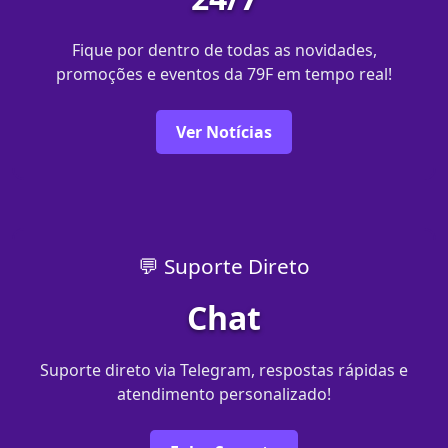
Fique por dentro de todas as novidades,
promoções e eventos da 79F em tempo real!
Ver Notícias
💬 Suporte Direto
Chat
Suporte direto via Telegram, respostas rápidas e
atendimento personalizado!