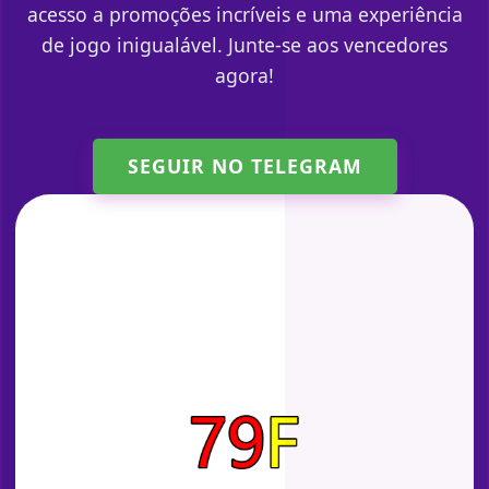
acesso a promoções incríveis e uma experiência
de jogo inigualável. Junte-se aos vencedores
agora!
SEGUIR NO TELEGRAM