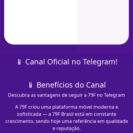
📱 Canal Oficial no Telegram!
📱 Benefícios do Canal
Descubra as vantagens de seguir a 79F no Telegram
A 79F criou uma plataforma móvel moderna e
sofisticada — a 79F Brasil está em constante
crescimento, sendo hoje uma referência em qualidade
e reputação.