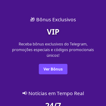
🎁 Bônus Exclusivos
VIP
Receba bônus exclusivos do Telegram,
promoções especiais e códigos promocionais
únicos!
Ver Bônus
📢 Notícias em Tempo Real
24/7