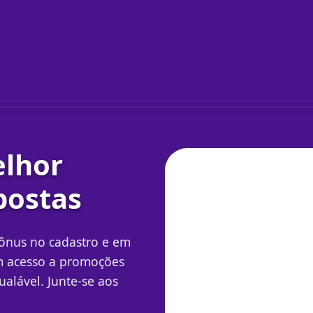
elhor
postas
ônus no cadastro e em
m acesso a promoções
ualável. Junte-se aos