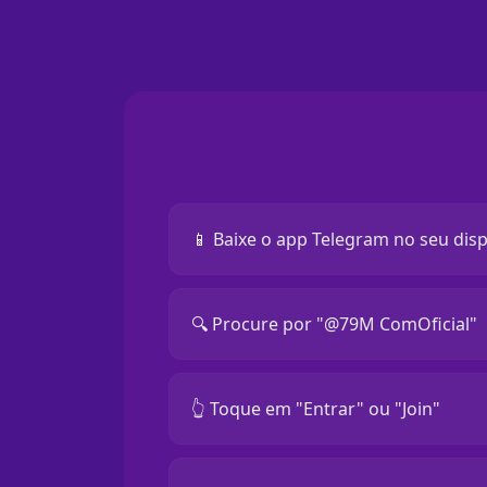
📱 Baixe o app Telegram no seu disp
🔍 Procure por "@79M ComOficial"
👆 Toque em "Entrar" ou "Join"