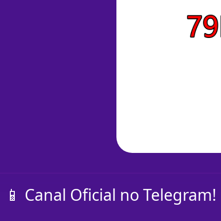
📱 Canal Oficial no Telegram!