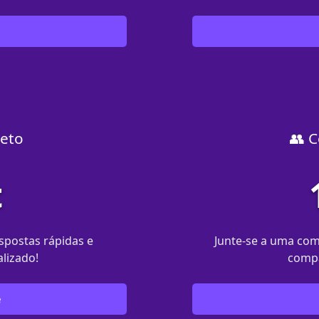
reto
👥 
t
espostas rápidas e
Junte-se a uma com
lizado!
compa
e