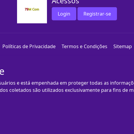
Acessos
Login
Registrar-se
Políticas de Privacidade
Termos e Condições
Sitemap
de
usuários e está empenhada em proteger todas as informaçõ
os coletados são utilizados exclusivamente para fins de m