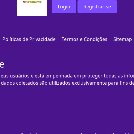
Login
Registrar-se
Políticas de Privacidade
Termos e Condições
Sitemap
de
 seus usuários e está empenhada em proteger todas as inf
dados coletados são utilizados exclusivamente para fins d