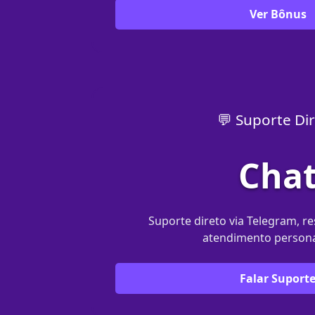
Ver Bônus
💬 Suporte Di
Cha
Suporte direto via Telegram, r
atendimento persona
Falar Suport