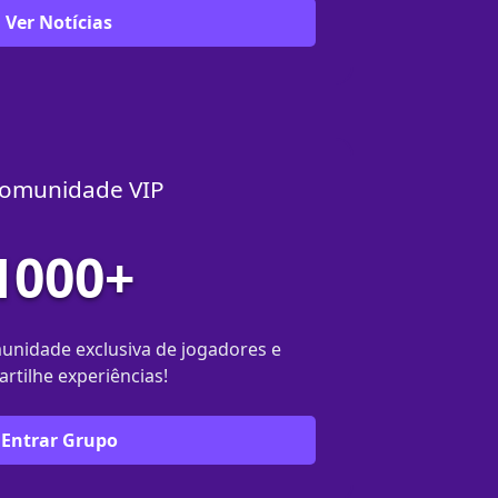
Ver Notícias
Comunidade VIP
1000+
unidade exclusiva de jogadores e
rtilhe experiências!
Entrar Grupo