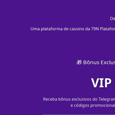
De
Uma plataforma de cassino da 79N Platafor
🎁 Bônus Exclu
VIP
Receba bônus exclusivos do Telegra
e códigos promocionai