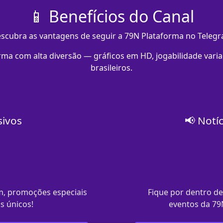
📱 Benefícios do Canal
scubra as vantagens de seguir a 79N Plataforma no Teleg
ma com alta diversão — gráficos em HD, jogabilidade variad
brasileiros.
sivos
📢 Notí
m, promoções especiais
Fique por dentro d
s únicos!
eventos da 79