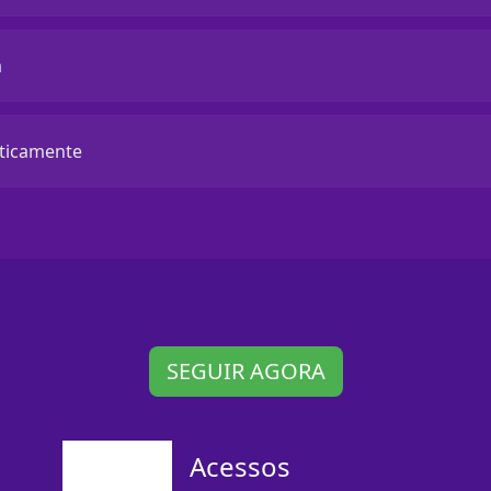
a
aticamente
SEGUIR AGORA
Acessos