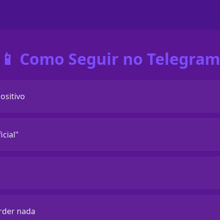
📱 Como Seguir no Telegram
ositivo
cial"
erder nada