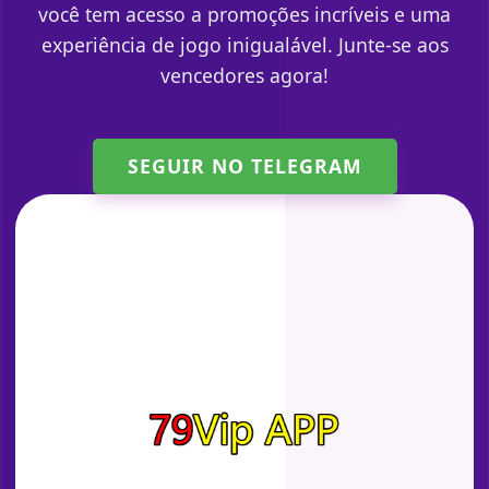
você tem acesso a promoções incríveis e uma
experiência de jogo inigualável. Junte-se aos
vencedores agora!
SEGUIR NO TELEGRAM