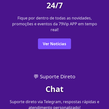
24/7
Fique por dentro de todas as novidades,
promoções e eventos da 79Vip APP em tempo
real!
Ver Notícias
💬 Suporte Direto
Chat
Suporte direto via Telegram, respostas rápidas e
atendimento personalizado!