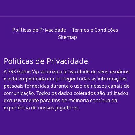
Políticas de Privacidade
Termos e Condições
Sitemap
Políticas de Privacidade
A 79X Game Vip valoriza a privacidade de seus usuários
e está empenhada em proteger todas as informações
pessoais fornecidas durante o uso de nossos canais de
comunicação. Todos os dados coletados são utilizados
exclusivamente para fins de melhoria contínua da
experiência de nossos jogadores.