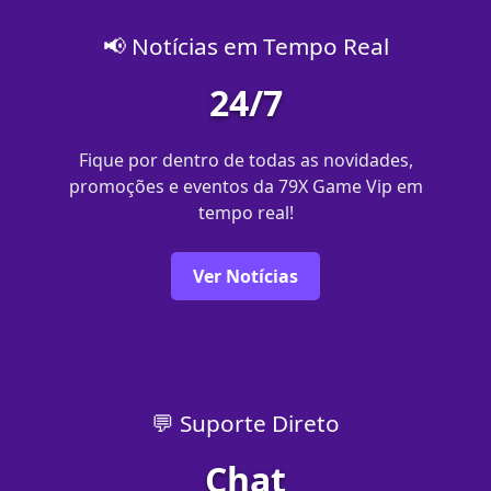
📢 Notícias em Tempo Real
24/7
Fique por dentro de todas as novidades,
promoções e eventos da 79X Game Vip em
tempo real!
Ver Notícias
💬 Suporte Direto
Chat