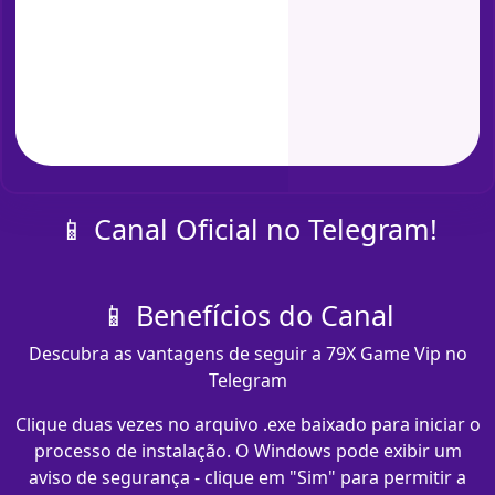
📱 Canal Oficial no Telegram!
📱 Benefícios do Canal
Descubra as vantagens de seguir a 79X Game Vip no
Telegram
Clique duas vezes no arquivo .exe baixado para iniciar o
processo de instalação. O Windows pode exibir um
aviso de segurança - clique em "Sim" para permitir a