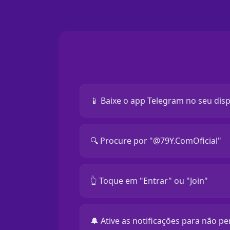
📱 Baixe o app Telegram no seu disp
🔍 Procure por "@79Y.ComOficial"
👆 Toque em "Entrar" ou "Join"
🔔 Ative as notificações para não p