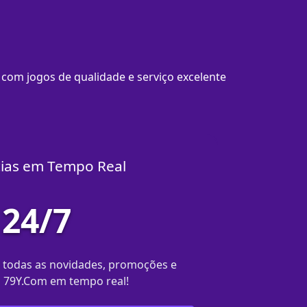
om jogos de qualidade e serviço excelente
cias em Tempo Real
24/7
e todas as novidades, promoções e
 79Y.Com em tempo real!