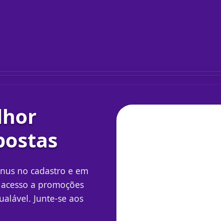
lhor
postas
nus no cadastro e em
 acesso a promoções
ualável. Junte-se aos