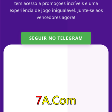
tem acesso a promoções incríveis e uma
experiência de jogo inigualável. Junte-se aos
vencedores agora!
SEGUIR NO TELEGRAM