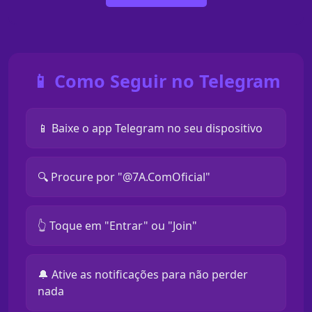
📱 Como Seguir no Telegram
📱 Baixe o app Telegram no seu dispositivo
🔍 Procure por "@7A.ComOficial"
👆 Toque em "Entrar" ou "Join"
🔔 Ative as notificações para não perder
nada