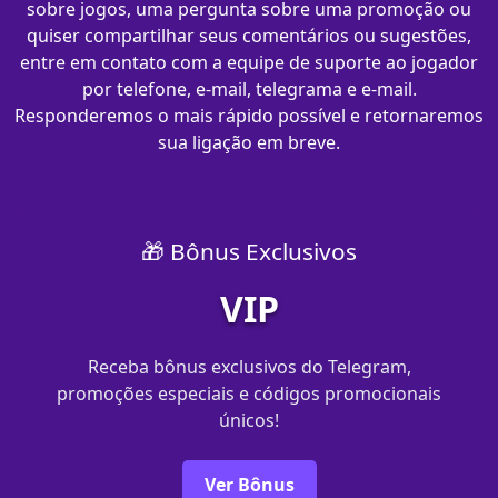
sobre jogos, uma pergunta sobre uma promoção ou
quiser compartilhar seus comentários ou sugestões,
entre em contato com a equipe de suporte ao jogador
por telefone, e-mail, telegrama e e-mail.
Responderemos o mais rápido possível e retornaremos
sua ligação em breve.
🎁 Bônus Exclusivos
VIP
Receba bônus exclusivos do Telegram,
promoções especiais e códigos promocionais
únicos!
Ver Bônus