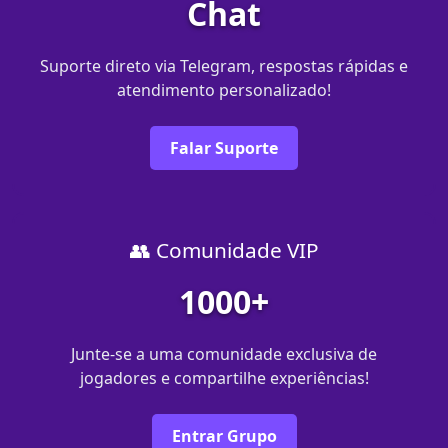
Chat
Suporte direto via Telegram, respostas rápidas e
atendimento personalizado!
Falar Suporte
👥 Comunidade VIP
1000+
Junte-se a uma comunidade exclusiva de
jogadores e compartilhe experiências!
Entrar Grupo