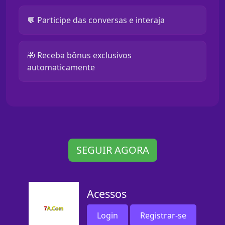
💬 Participe das conversas e interaja
🎁 Receba bônus exclusivos
automaticamente
SEGUIR AGORA
Acessos
Login
Registrar-se