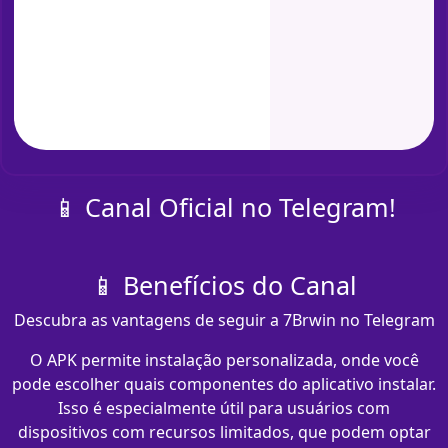
📱 Canal Oficial no Telegram!
📱 Benefícios do Canal
Descubra as vantagens de seguir a 7Brwin no Telegram
O APK permite instalação personalizada, onde você
pode escolher quais componentes do aplicativo instalar.
Isso é especialmente útil para usuários com
dispositivos com recursos limitados, que podem optar