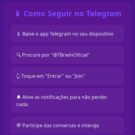
📱 Como Seguir no Telegram
📱 Baixe o app Telegram no seu dispositivo
🔍 Procure por "@7BrwinOficial"
👆 Toque em "Entrar" ou "Join"
🔔 Ative as notificações para não perder
nada
💬 Participe das conversas e interaja