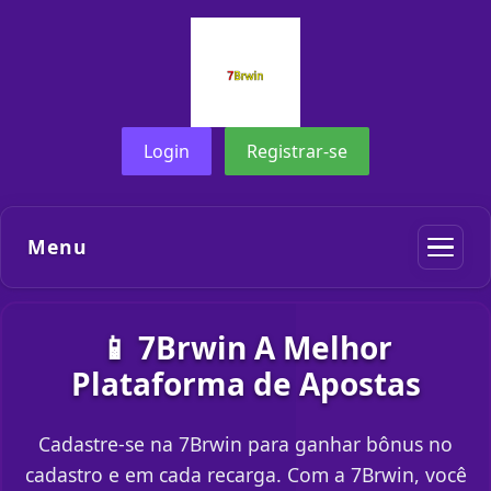
Login
Registrar-se
Menu
📱 7Brwin A Melhor
Plataforma de Apostas
Cadastre-se na 7Brwin para ganhar bônus no
cadastro e em cada recarga. Com a 7Brwin, você