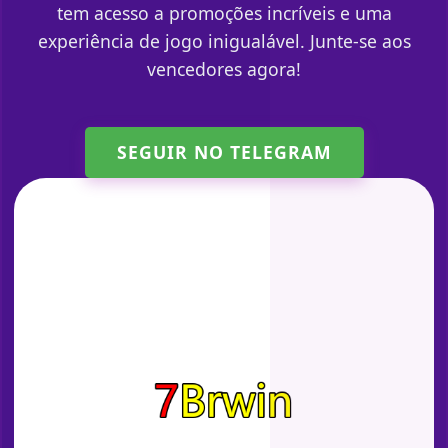
tem acesso a promoções incríveis e uma
experiência de jogo inigualável. Junte-se aos
vencedores agora!
SEGUIR NO TELEGRAM