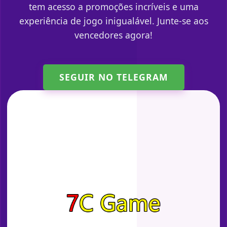
tem acesso a promoções incríveis e uma
experiência de jogo inigualável. Junte-se aos
vencedores agora!
SEGUIR NO TELEGRAM