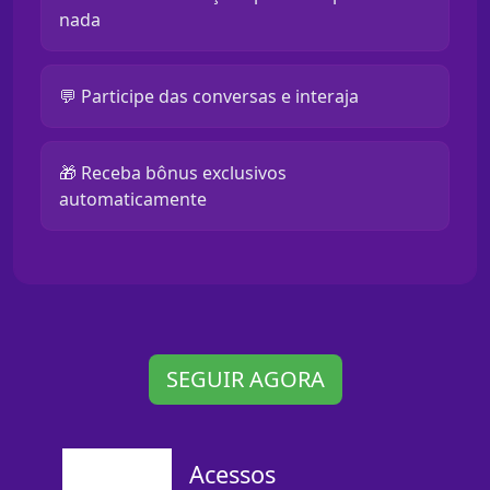
nada
💬 Participe das conversas e interaja
🎁 Receba bônus exclusivos
automaticamente
SEGUIR AGORA
Acessos