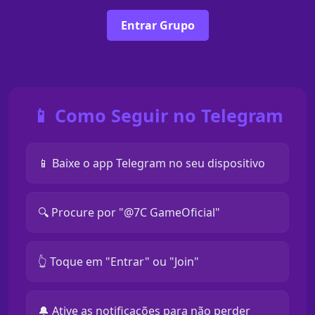
Entrar Grupo
📱 Como Seguir no Telegram
📱 Baixe o app Telegram no seu dispositivo
🔍 Procure por "@7C GameOficial"
👆 Toque em "Entrar" ou "Join"
🔔 Ative as notificações para não perder