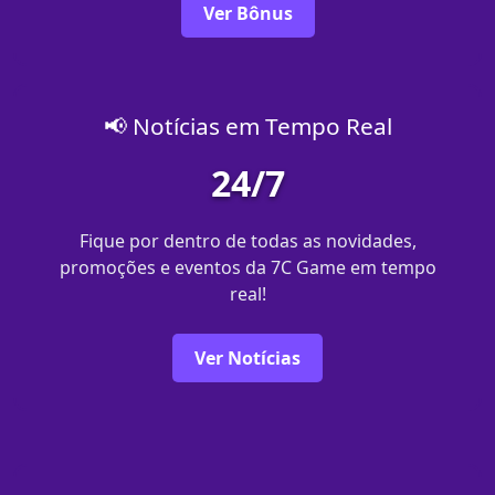
Ver Bônus
📢 Notícias em Tempo Real
24/7
Fique por dentro de todas as novidades,
promoções e eventos da 7C Game em tempo
real!
Ver Notícias