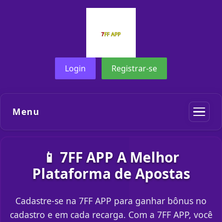
Login
Registrar-se
Menu
📱 7FF APP A Melhor
Plataforma de Apostas
Cadastre-se na 7FF APP para ganhar bônus no
cadastro e em cada recarga. Com a 7FF APP, você