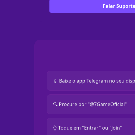
Falar Suport
📱 Baixe o app Telegram no seu disp
🔍 Procure por "@7GameOficial"
👆 Toque em "Entrar" ou "Join"