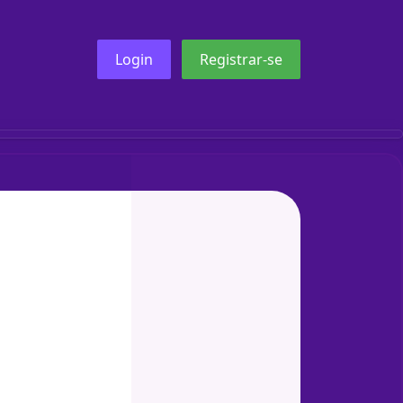
Login
Registrar-se