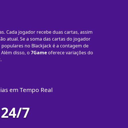
s. Cada jogador recebe duas cartas, assim
mão atual. Se a soma das cartas do jogador
s populares no Blackjack é a contagem de
 Além disso, o
7Game
oferece variações do
.
cias em Tempo Real
24/7