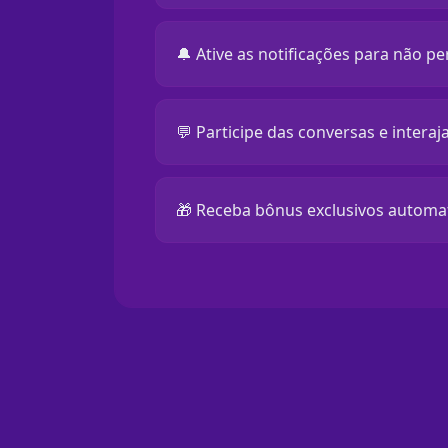
🔔 Ative as notificações para não p
💬 Participe das conversas e interaj
🎁 Receba bônus exclusivos autom