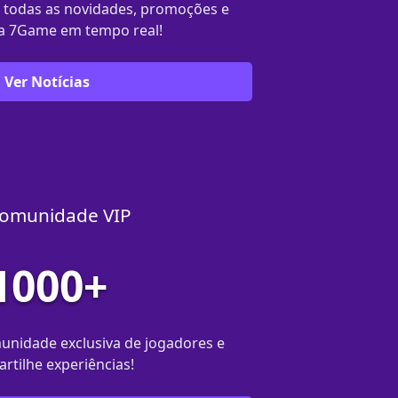
e todas as novidades, promoções e
a 7Game em tempo real!
Ver Notícias
Comunidade VIP
1000+
unidade exclusiva de jogadores e
rtilhe experiências!