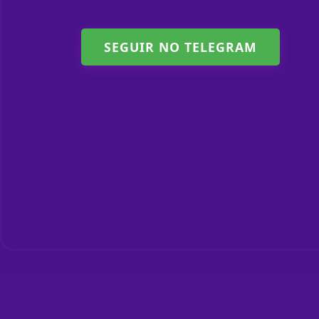
SEGUIR NO TELEGRAM