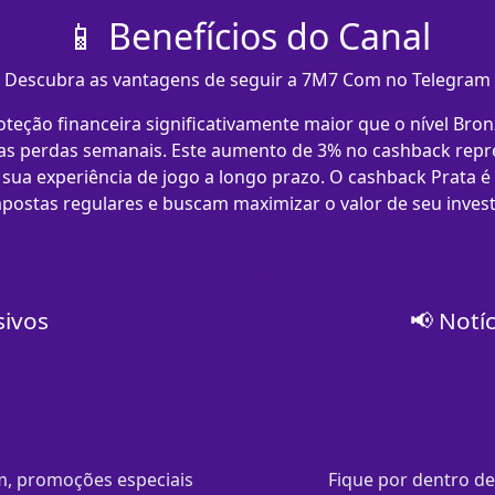
📱 Benefícios do Canal
Descubra as vantagens de seguir a 7M7 Com no Telegram
teção financeira significativamente maior que o nível Bro
s perdas semanais. Este aumento de 3% no cashback repres
 sua experiência de jogo a longo prazo. O cashback Prata 
postas regulares e buscam maximizar o valor de seu inves
sivos
📢 Notí
m, promoções especiais
Fique por dentro d