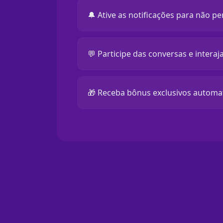
🔔 Ative as notificações para não p
💬 Participe das conversas e interaj
🎁 Receba bônus exclusivos autom