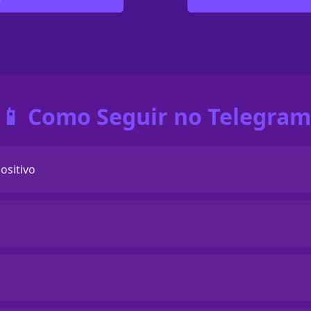
📱 Como Seguir no Telegram
ositivo