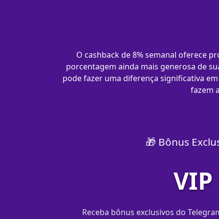
O cashback de 8% semanal oferece pro
porcentagem ainda mais generosa de sua
pode fazer uma diferença significativa em
fazem a
🎁 Bônus Exclu
VIP
Receba bônus exclusivos do Telegra