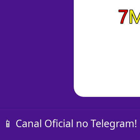
📱 Canal Oficial no Telegram!