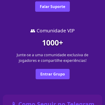
Falar Suporte
👥 Comunidade VIP
1000+
Junte-se a uma comunidade exclusiva de
jogadores e compartilhe experiências!
Entrar Grupo
📱 Como Seguir no Telegram