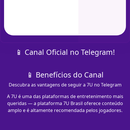
📱 Canal Oficial no Telegram!
📱 Benefícios do Canal
Descubra as vantagens de seguir a 7U no Telegram
A 7U é uma das plataformas de entretenimento mais
queridas — a plataforma 7U Brasil oferece conteúdo
amplo e é altamente recomendada pelos jogadores.