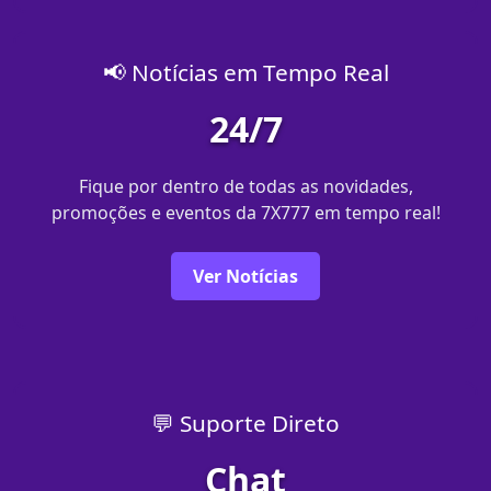
📢 Notícias em Tempo Real
24/7
Fique por dentro de todas as novidades,
promoções e eventos da 7X777 em tempo real!
Ver Notícias
💬 Suporte Direto
Chat