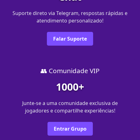
Suporte direto via Telegram, respostas rápidas e
atendimento personalizado!
Falar Suporte
👥 Comunidade VIP
1000+
Junte-se a uma comunidade exclusiva de
jogadores e compartilhe experiências!
Entrar Grupo