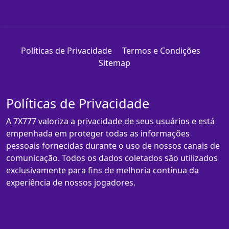
Políticas de Privacidade
Termos e Condições
Sitemap
Políticas de Privacidade
A 7X777 valoriza a privacidade de seus usuários e está
empenhada em proteger todas as informações
pessoais fornecidas durante o uso de nossos canais de
comunicação. Todos os dados coletados são utilizados
exclusivamente para fins de melhoria contínua da
experiência de nossos jogadores.