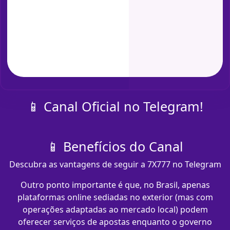
📱 Canal Oficial no Telegram!
📱 Benefícios do Canal
Descubra as vantagens de seguir a 7X777 no Telegram
Outro ponto importante é que, no Brasil, apenas
plataformas online sediadas no exterior (mas com
operações adaptadas ao mercado local) podem
oferecer serviços de apostas enquanto o governo