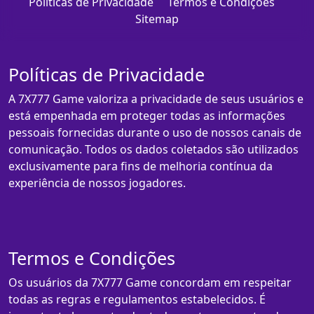
Políticas de Privacidade
Termos e Condições
Sitemap
Políticas de Privacidade
A 7X777 Game valoriza a privacidade de seus usuários e
está empenhada em proteger todas as informações
pessoais fornecidas durante o uso de nossos canais de
comunicação. Todos os dados coletados são utilizados
exclusivamente para fins de melhoria contínua da
experiência de nossos jogadores.
Termos e Condições
Os usuários da 7X777 Game concordam em respeitar
todas as regras e regulamentos estabelecidos. É