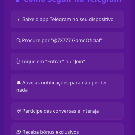
📱 Baixe o app Telegram no seu dispositivo
🔍 Procure por "@7X777 GameOficial"
👆 Toque em "Entrar" ou "Join"
🔔 Ative as notificações para não perder
nada
💬 Participe das conversas e interaja
🎁 Receba bônus exclusivos