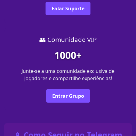
Falar Suporte
👥 Comunidade VIP
1000+
Junte-se a uma comunidade exclusiva de
jogadores e compartilhe experiências!
Entrar Grupo
📱 Como Seguir no Telegram