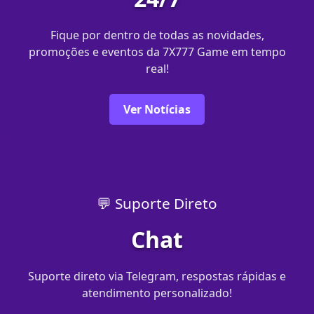
Fique por dentro de todas as novidades,
promoções e eventos da 7X777 Game em tempo
real!
Ver Notícias
💬 Suporte Direto
Chat
Suporte direto via Telegram, respostas rápidas e
atendimento personalizado!