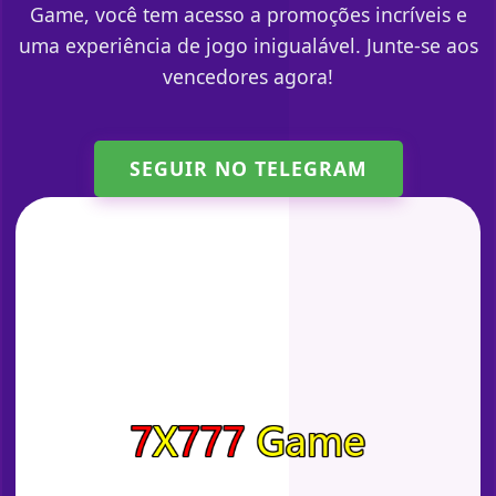
Game, você tem acesso a promoções incríveis e
uma experiência de jogo inigualável. Junte-se aos
vencedores agora!
SEGUIR NO TELEGRAM