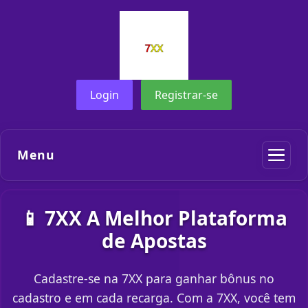
Login
Registrar-se
Menu
📱 7XX A Melhor Plataforma
de Apostas
Cadastre-se na 7XX para ganhar bônus no
cadastro e em cada recarga. Com a 7XX, você tem