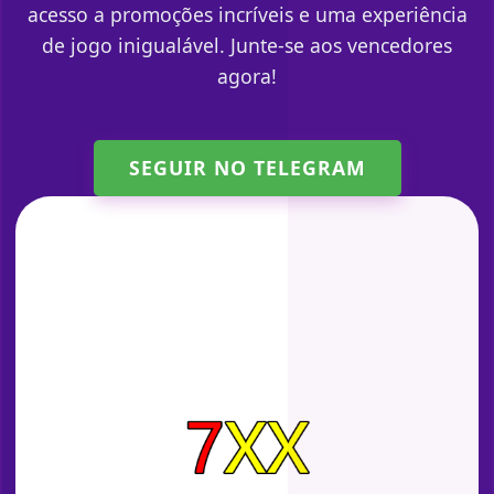
acesso a promoções incríveis e uma experiência
de jogo inigualável. Junte-se aos vencedores
agora!
SEGUIR NO TELEGRAM