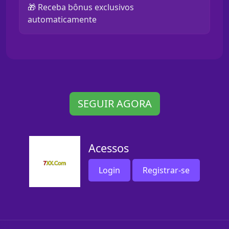
🎁 Receba bônus exclusivos
automaticamente
SEGUIR AGORA
Acessos
Login
Registrar-se