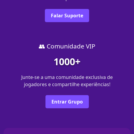
Falar Suporte
👥 Comunidade VIP
1000+
Junte-se a uma comunidade exclusiva de
jogadores e compartilhe experiências!
Entrar Grupo