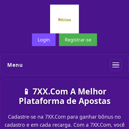
Login
Registrar-se
Menu
📱 7XX.Com A Melhor
Plataforma de Apostas
Cadastre-se na 7XX.Com para ganhar bônus no
cadastro e em cada recarga. Com a 7XX.Com, você