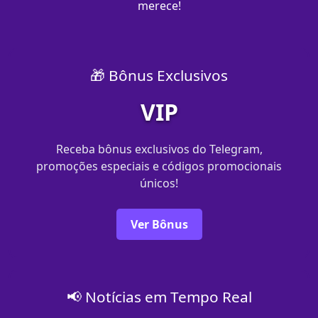
merece!
🎁 Bônus Exclusivos
VIP
Receba bônus exclusivos do Telegram,
promoções especiais e códigos promocionais
únicos!
Ver Bônus
📢 Notícias em Tempo Real