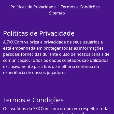
Políticas de Privacidade
Termos e Condições
Sitemap
Políticas de Privacidade
A 7XX.Com valoriza a privacidade de seus usuários e
está empenhada em proteger todas as informações
pessoais fornecidas durante o uso de nossos canais de
comunicação. Todos os dados coletados são utilizados
exclusivamente para fins de melhoria contínua da
experiência de nossos jogadores.
Termos e Condições
Os usuários da 7XX.Com concordam em respeitar todas