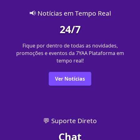
📢 Notícias em Tempo Real
24/7
Fique por dentro de todas as novidades,
promoções e eventos da 7YAA Plataforma em
tempo real!
Ver Notícias
💬 Suporte Direto
Chat