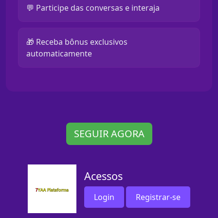
💬 Participe das conversas e interaja
🎁 Receba bônus exclusivos
automaticamente
SEGUIR AGORA
Acessos
Login
Registrar-se