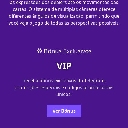
as expressões dos dealers até os movimentos das
cartas. O sistema de múltiplas câmeras oferece
diferentes ângulos de visualização, permitindo que
você veja o jogo de todas as perspectivas possíveis.
🎁 Bônus Exclusivos
VIP
Receba bônus exclusivos do Telegram,
promoções especiais e códigos promocionais
únicos!
Ver Bônus