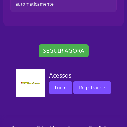
automaticamente
SEGUIR AGORA
Acessos
Login
Registrar-se