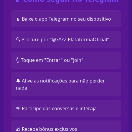
📱 Baixe o app Telegram no seu dispositivo
🔍 Procure por "@7YZZ PlataformaOficial"
👆 Toque em "Entrar" ou "Join"
🔔 Ative as notificações para não perder
nada
💬 Participe das conversas e interaja
🎁 Receba bônus exclusivos