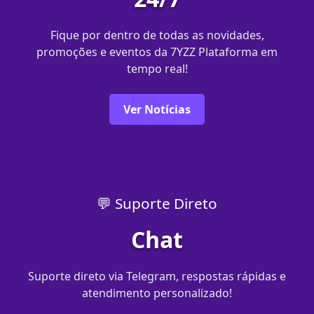
Fique por dentro de todas as novidades,
promoções e eventos da 7YZZ Plataforma em
tempo real!
Ver Notícias
💬 Suporte Direto
Chat
Suporte direto via Telegram, respostas rápidas e
atendimento personalizado!