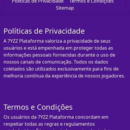
Políticas de Privacidade
Termos e Condições
Sitemap
Políticas de Privacidade
A 7YZZ Plataforma valoriza a privacidade de seus
usuários e está empenhada em proteger todas as
informações pessoais fornecidas durante o uso de
nossos canais de comunicação. Todos os dados
coletados são utilizados exclusivamente para fins de
melhoria contínua da experiência de nossos jogadores.
Termos e Condições
Os usuários da 7YZZ Plataforma concordam em
respeitar todas as regras e regulamentos