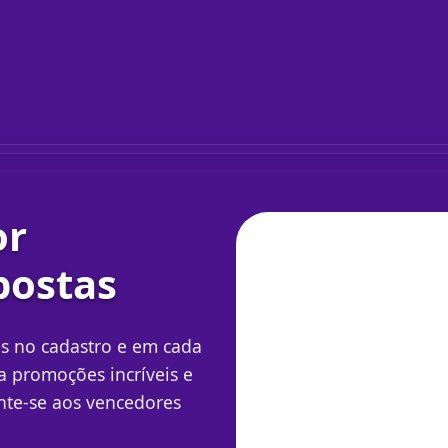
or
postas
s no cadastro e em cada
a promoções incríveis e
unte-se aos vencedores