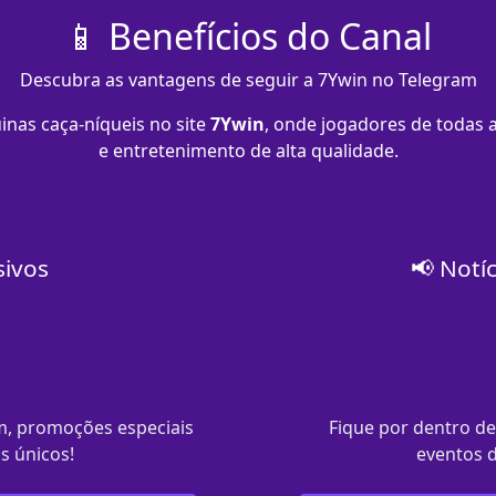
📱 Benefícios do Canal
Descubra as vantagens de seguir a 7Ywin no Telegram
inas caça-níqueis no site
7Ywin
, onde jogadores de todas
e entretenimento de alta qualidade.
sivos
📢 Notí
m, promoções especiais
Fique por dentro d
s únicos!
eventos 