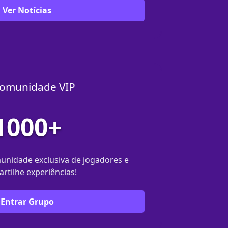
Ver Notícias
Comunidade VIP
1000+
unidade exclusiva de jogadores e
rtilhe experiências!
Entrar Grupo