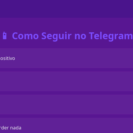
📱 Como Seguir no Telegram
ositivo
erder nada