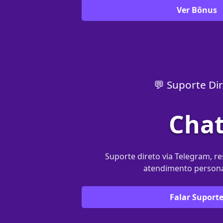
Ver Bônus
💬 Suporte Di
Cha
Suporte direto via Telegram, r
atendimento persona
Falar Suport