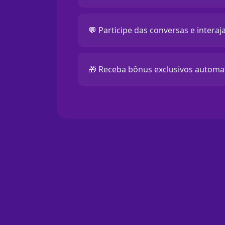
💬 Participe das conversas e interaj
🎁 Receba bônus exclusivos autom