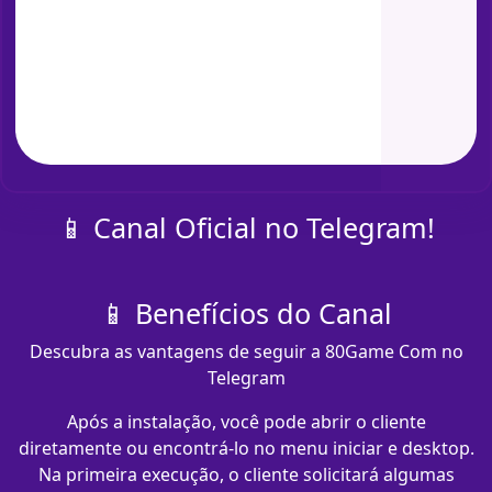
📱 Canal Oficial no Telegram!
📱 Benefícios do Canal
Descubra as vantagens de seguir a 80Game Com no
Telegram
Após a instalação, você pode abrir o cliente
diretamente ou encontrá-lo no menu iniciar e desktop.
Na primeira execução, o cliente solicitará algumas