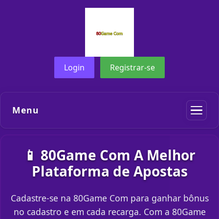
Login
Registrar-se
Menu
📱 80Game Com A Melhor
Plataforma de Apostas
Cadastre-se na 80Game Com para ganhar bônus
no cadastro e em cada recarga. Com a 80Game