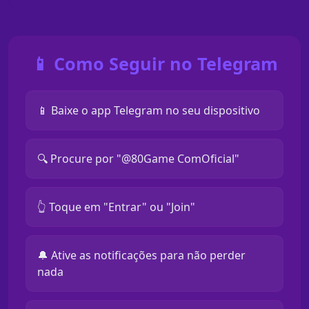
📱 Como Seguir no Telegram
📱 Baixe o app Telegram no seu dispositivo
🔍 Procure por "@80Game ComOficial"
👆 Toque em "Entrar" ou "Join"
🔔 Ative as notificações para não perder
nada