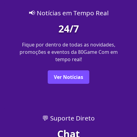
📢 Notícias em Tempo Real
24/7
Fique por dentro de todas as novidades,
promoções e eventos da 80Game Com em
tempo real!
Ver Notícias
💬 Suporte Direto
Chat