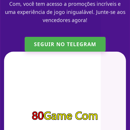
Com, você tem acesso a promoções incríveis e
uma experiência de jogo inigualável. Junte-se aos
vencedores agora!
SEGUIR NO TELEGRAM