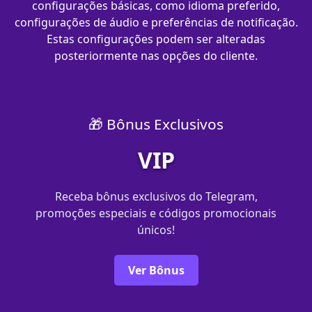
configurações básicas, como idioma preferido,
configurações de áudio e preferências de notificação.
Estas configurações podem ser alteradas
posteriormente nas opções do cliente.
🎁 Bônus Exclusivos
VIP
Receba bônus exclusivos do Telegram,
promoções especiais e códigos promocionais
únicos!
Ver Bônus