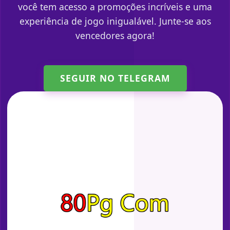
você tem acesso a promoções incríveis e uma
experiência de jogo inigualável. Junte-se aos
vencedores agora!
SEGUIR NO TELEGRAM