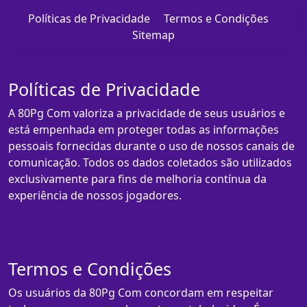
Políticas de Privacidade
Termos e Condições
Sitemap
Políticas de Privacidade
A 80Pg Com valoriza a privacidade de seus usuários e
está empenhada em proteger todas as informações
pessoais fornecidas durante o uso de nossos canais de
comunicação. Todos os dados coletados são utilizados
exclusivamente para fins de melhoria contínua da
experiência de nossos jogadores.
Termos e Condições
Os usuários da 80Pg Com concordam em respeitar