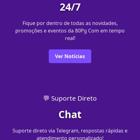
24/7
Fique por dentro de todas as novidades,
promoções e eventos da 80Pg Com em tempo
real!
Ver Notícias
💬 Suporte Direto
Chat
Suporte direto via Telegram, respostas rápidas e
atendimento personalizado!