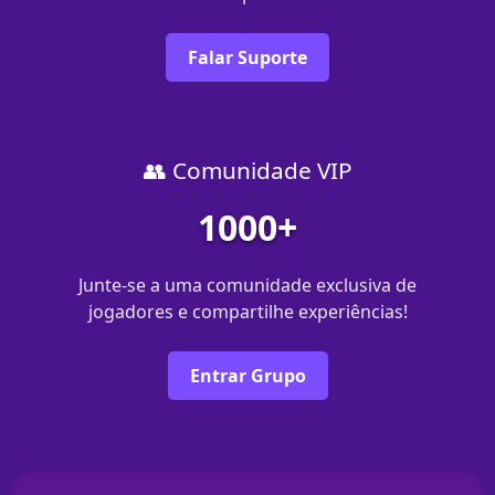
Falar Suporte
👥 Comunidade VIP
1000+
Junte-se a uma comunidade exclusiva de
jogadores e compartilhe experiências!
Entrar Grupo