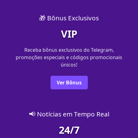
🎁 Bônus Exclusivos
VIP
Receba bônus exclusivos do Telegram,
promoções especiais e códigos promocionais
únicos!
Ver Bônus
📢 Notícias em Tempo Real
24/7