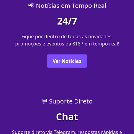
📢 Notícias em Tempo Real
24/7
Fique por dentro de todas as novidades,
promoções e eventos da 818P em tempo real!
Ver Notícias
💬 Suporte Direto
Chat
Suporte direto via Telegram, respostas rápidas e