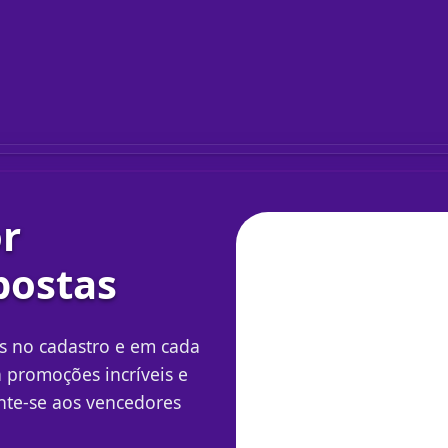
or
postas
s no cadastro e em cada
 promoções incríveis e
unte-se aos vencedores