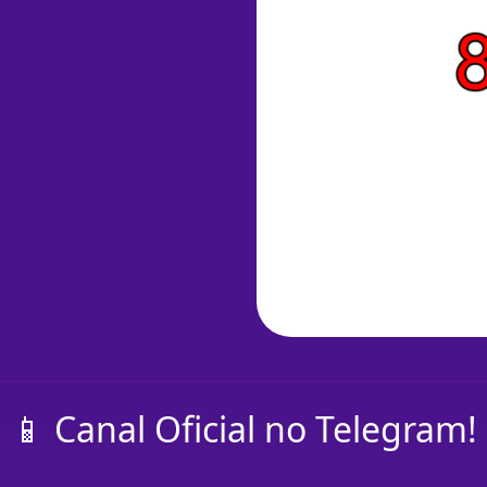
📱 Canal Oficial no Telegram!