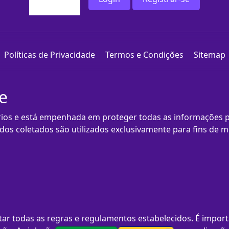
Políticas de Privacidade
Termos e Condições
Sitemap
de
ários e está empenhada em proteger todas as informações 
os coletados são utilizados exclusivamente para fins de m
r todas as regras e regulamentos estabelecidos. É import