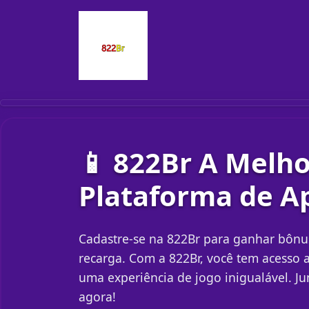
📱 822Br A Melh
Plataforma de A
Cadastre-se na 822Br para ganhar bônu
recarga. Com a 822Br, você tem acesso a
uma experiência de jogo inigualável. J
agora!