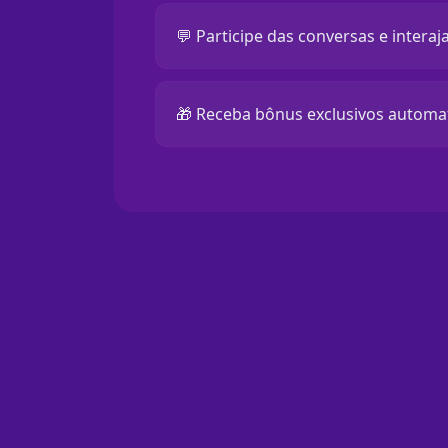
💬 Participe das conversas e interaj
🎁 Receba bônus exclusivos autom