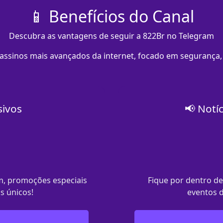
📱 Benefícios do Canal
Descubra as vantagens de seguir a 822Br no Telegram
cassinos mais avançados da internet, focado em segurança, j
sivos
📢 Notí
m, promoções especiais
Fique por dentro d
s únicos!
eventos 