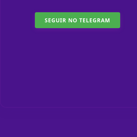
SEGUIR NO TELEGRAM