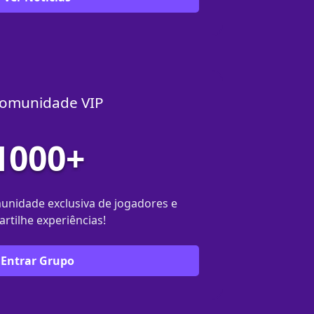
Comunidade VIP
1000+
unidade exclusiva de jogadores e
rtilhe experiências!
Entrar Grupo