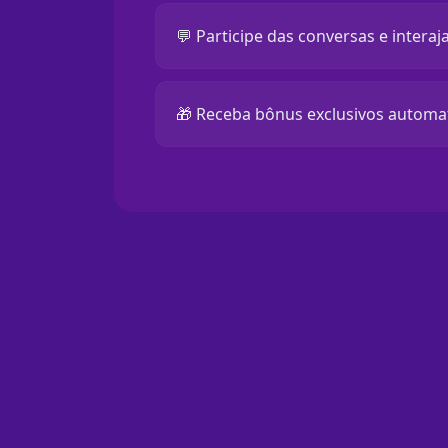
💬 Participe das conversas e interaj
🎁 Receba bônus exclusivos autom