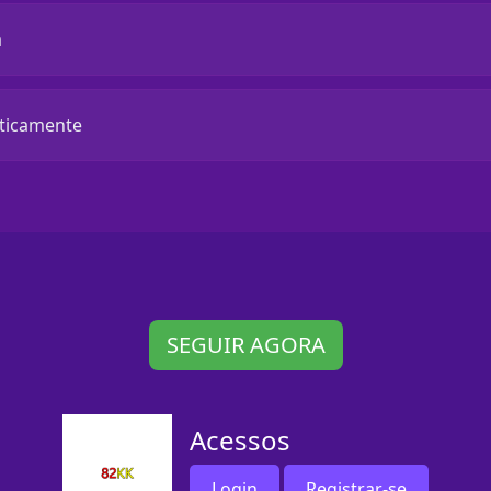
a
aticamente
SEGUIR AGORA
Acessos
Login
Registrar-se