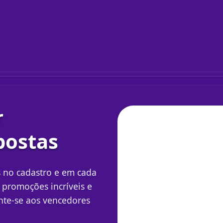
r
postas
 no cadastro e em cada
 promoções incríveis e
unte-se aos vencedores