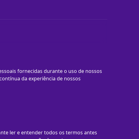
essoais fornecidas durante o uso de nossos
 contínua da experiência de nossos
nte ler e entender todos os termos antes