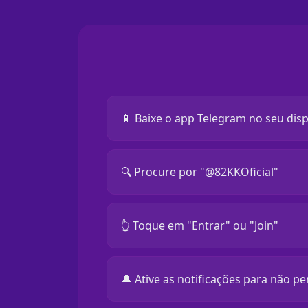
📱 Baixe o app Telegram no seu disp
🔍 Procure por "@82KKOficial"
👆 Toque em "Entrar" ou "Join"
🔔 Ative as notificações para não p