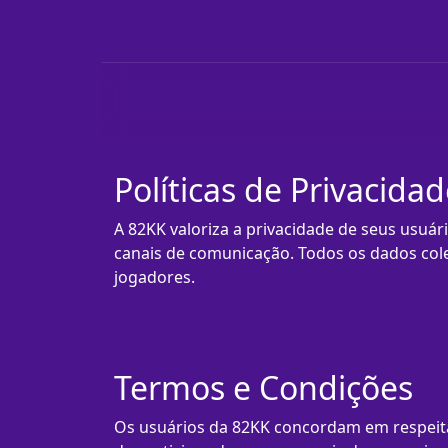
Políticas de Privacida
A 82KK valoriza a privacidade de seus usuá
canais de comunicação. Todos os dados cole
jogadores.
Termos e Condições
Os usuários da 82KK concordam em respeitar