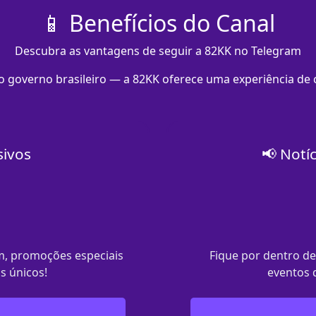
📱 Benefícios do Canal
Descubra as vantagens de seguir a 82KK no Telegram
lo governo brasileiro — a 82KK oferece uma experiência de c
sivos
📢 Notí
m, promoções especiais
Fique por dentro d
s únicos!
eventos 