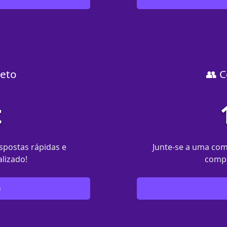
reto
👥 
t
espostas rápidas e
Junte-se a uma com
lizado!
compa
e