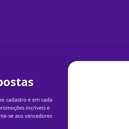
postas
no cadastro e em cada
promoções incríveis e
unte-se aos vencedores