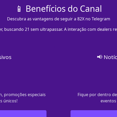
📱 Benefícios do Canal
Descubra as vantagens de seguir a 82X no Telegram
r, buscando 21 sem ultrapassar. A interação com dealers r
sivos
📢 Notí
m, promoções especiais
Fique por dentro d
s únicos!
eventos