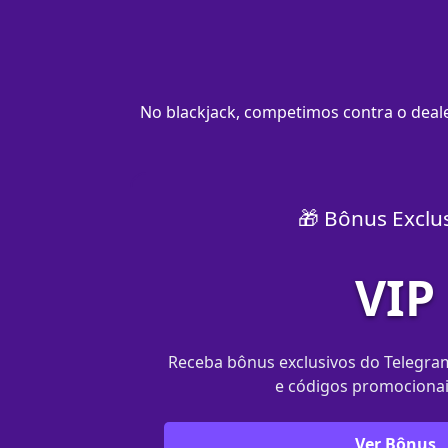
No blackjack, competimos contra o deale
🎁 Bônus Exclu
VIP
Receba bônus exclusivos do Telegra
e códigos promocionai
Ver Bônus