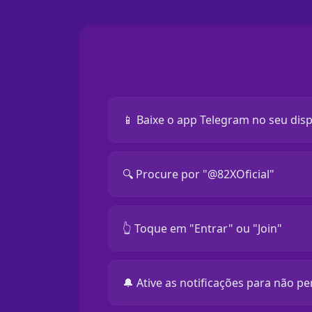
📱 Baixe o app Telegram no seu disp
🔍 Procure por "@82XOficial"
👆 Toque em "Entrar" ou "Join"
🔔 Ative as notificações para não p