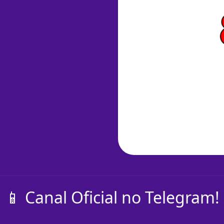
📱 Canal Oficial no Telegram!