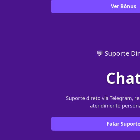
Ver Bônus
💬 Suporte Di
Cha
Suporte direto via Telegram, r
atendimento persona
Falar Suport