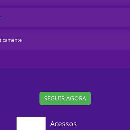
a
aticamente
SEGUIR AGORA
Acessos