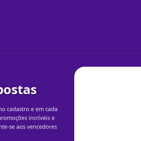
postas
no cadastro e em cada
promoções incríveis e
unte-se aos vencedores