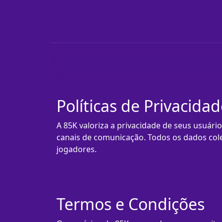
Políticas de Privacida
A 85K valoriza a privacidade de seus usuár
canais de comunicação. Todos os dados cole
jogadores.
Termos e Condições