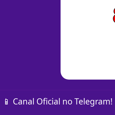
📱 Canal Oficial no Telegram!