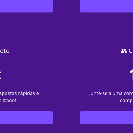
reto
👥 
t
espostas rápidas e
Junte-se a uma com
lizado!
compa
e