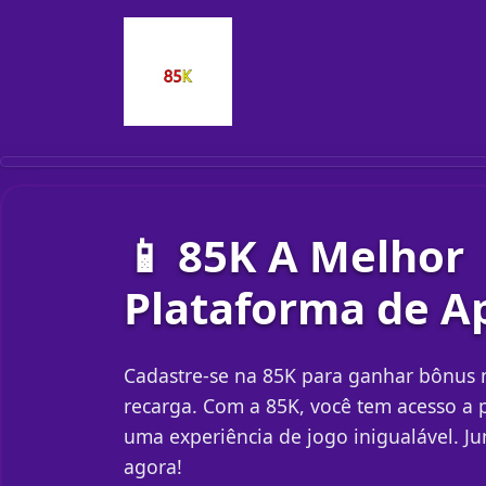
📱 85K A Melhor
Plataforma de A
Cadastre-se na 85K para ganhar bônus 
recarga. Com a 85K, você tem acesso a 
uma experiência de jogo inigualável. J
agora!