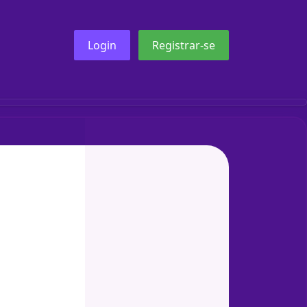
Login
Registrar-se