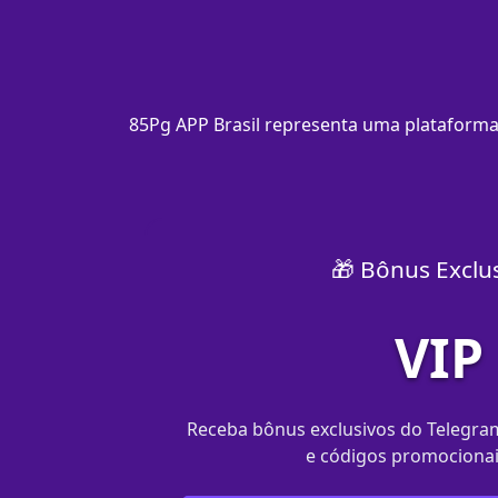
85Pg APP Brasil representa uma plataforma
🎁 Bônus Exclu
VIP
Receba bônus exclusivos do Telegra
e códigos promocionai