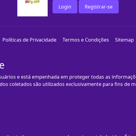
Login
Registrar-se
Políticas de Privacidade
Termos e Condições
Sitemap
de
usuários e está empenhada em proteger todas as informaçõ
os coletados são utilizados exclusivamente para fins de m