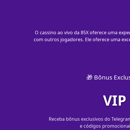
O cassino ao vivo da 85X oferece uma exper
com outros jogadores. Ele oferece uma exce
🎁 Bônus Exclu
VIP
Receba bônus exclusivos do Telegra
e códigos promocionai