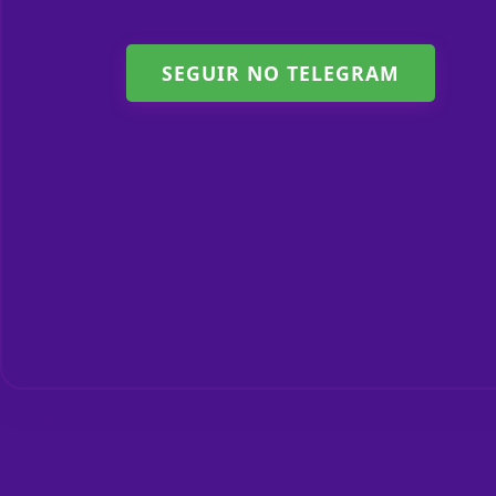
SEGUIR NO TELEGRAM