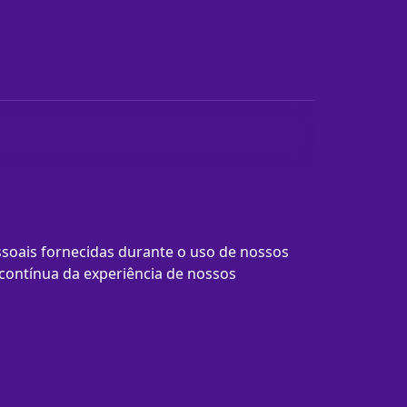
ssoais fornecidas durante o uso de nossos
 contínua da experiência de nossos