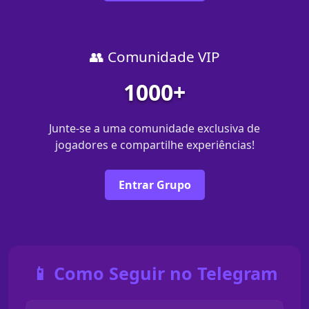
👥 Comunidade VIP
1000+
Junte-se a uma comunidade exclusiva de
jogadores e compartilhe experiências!
Entrar Grupo
📱 Como Seguir no Telegram