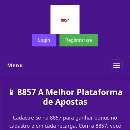
Login
Registrar-se
Menu
📱 8857 A Melhor Plataforma
de Apostas
Cadastre-se na 8857 para ganhar bônus no
cadastro e em cada recarga. Com a 8857, você