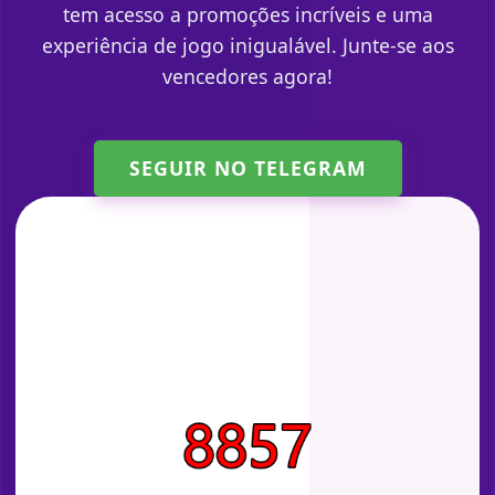
tem acesso a promoções incríveis e uma
experiência de jogo inigualável. Junte-se aos
vencedores agora!
SEGUIR NO TELEGRAM