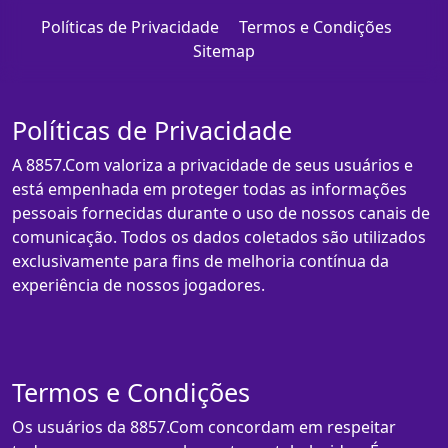
Políticas de Privacidade
Termos e Condições
Sitemap
Políticas de Privacidade
A 8857.Com valoriza a privacidade de seus usuários e
está empenhada em proteger todas as informações
pessoais fornecidas durante o uso de nossos canais de
comunicação. Todos os dados coletados são utilizados
exclusivamente para fins de melhoria contínua da
experiência de nossos jogadores.
Termos e Condições
Os usuários da 8857.Com concordam em respeitar