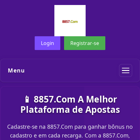
Login
Registrar-se
Menu
📱 8857.Com A Melhor
Plataforma de Apostas
Cadastre-se na 8857.Com para ganhar bônus no
cadastro e em cada recarga. Com a 8857.Com,