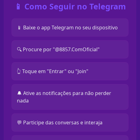
📱 Como Seguir no Telegram
📱 Baixe o app Telegram no seu dispositivo
🔍 Procure por "@8857.ComOficial"
👆 Toque em "Entrar" ou "Join"
🔔 Ative as notificações para não perder
nada
💬 Participe das conversas e interaja